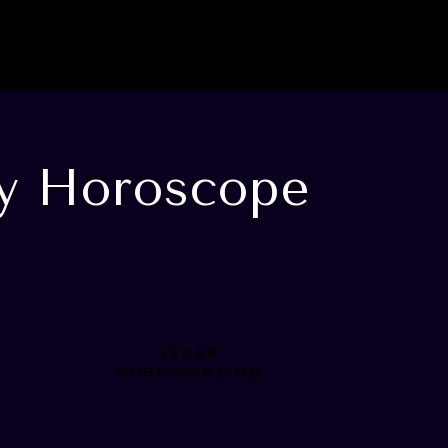
ly Horoscope
1YEAR
SUBSCRIPTION