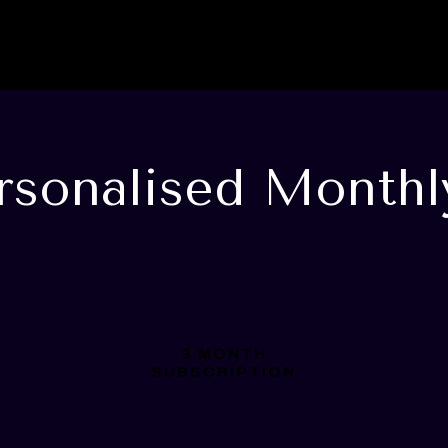
rsonalised Month
3 MONTH
SUBSCRIPTION