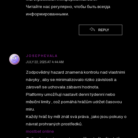
Читайте нас регулярно, чтобы быть всегда
информированными.
REPLY
JOSEPHEVALA
JULY 22, 2025 AT 4:44 AM
Zodpovědný hazard znamená kontrolu nad vlastními
návyky , aby se minimalizovalo riziko závislosti a
zároveň se uchovala zábavní hodnota.
Platformy umožňují nastavit denní týdenní nebo
měsíční limity , což pomáhá hráčům udržet časovou
míru.
Každý hráč by měl znát svá práva , jako jsou pokusy o
návrat prohraných prostředků.
mostbet online