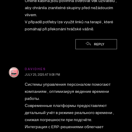
Online kasina jsou povinna ověřovat věk uživatelů ,
aby chránila zranitelné skupiny před nežádoucím
vlivem.
V případě potřeby lze využít linků na terapii , které
pomáhají při překonání hráčské vášně.
REPLY
DAVIDHES
JULY 25, 2025 AT 9:08 PM
Системы управления персоналом помогают
компаниям , оптимизируя ведение времени
работы.
Современные платформы предоставляют
детальный учёт в режиме реального времени ,
снижая погрешности при подсчёте.
Интеграция с ERP-решениями облегчает