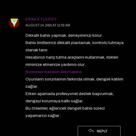
ERNESTLEDDY
AUGUST 14, 2025 AT 12:03 AM
Dikkatli bahis yapmak, deneyiminizi korur .
Bahis limitlerinizi dikkatli planlamak, kontrolü tutmaya
olanak tanır.
Hesabınızı hariç tutma araçlarını kullanmak, riskleri
minimize etmenize yardımcı olur .
Bonusları Kazanın AlevCasino
Oyunların sorunlarının farkında olmak, dengeli katılım
sağlar .
Erken aşamada profesyonel destek başvurmak,
dengeyi korumaya katkı sağlar .
Bu önlemler, eğlenceli dengeli bahis süreci
yaşamanızı sağlar .
REPLY