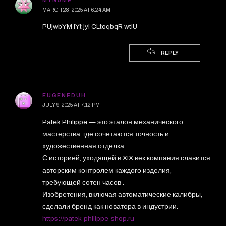
MYNAME
MARCH 28, 2025 AT 6:24 AM
PUjwbYM IYt jyl CLtoqbqR wtIU
REPLY
EUGENEDUH
JULY 9, 2025 AT 7:12 PM
Patek Philippe — это эталон механического
мастерства, где сочетаются точность и
художественная отделка.
С историей, уходящей в XIX век компания славится
авторским контролем каждого изделия,
требующей сотен часов .
Изобретения, включая автоматические калибры,
сделали бренд как новатора в индустрии.
https://patek-philippe-shop.ru